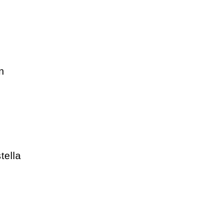
n
tella